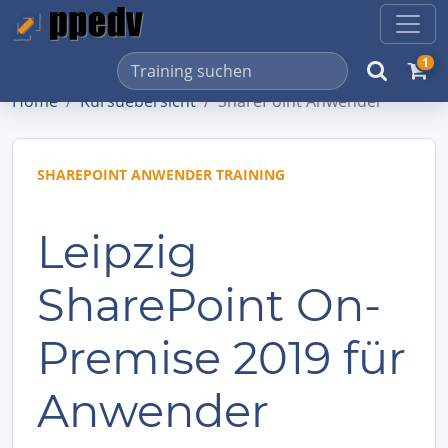
1
Home
Kursuebersicht
SharePoint Anwender
SHAREPOINT ANWENDER TRAINING
Leipzig
SharePoint On-
Premise 2019 für
Anwender