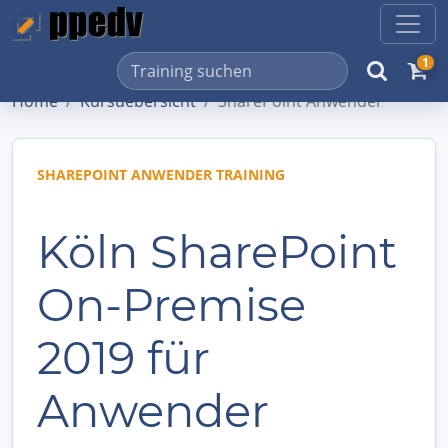
1
Home
Kursuebersicht
SharePoint Anwender
SHAREPOINT ANWENDER TRAINING
Köln SharePoint
On-Premise
2019 für
Anwender