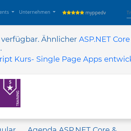
ents
Unternehmen
myppedv
r verfügbar. Ähnlicher
ASP.NET Core
.
ipt Kurs- Single Page Apps entwic
gular
Agenda ASP.NET Core &