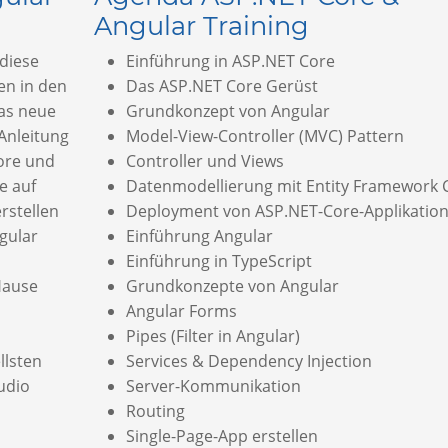
Angular Training
 diese
Einführung in ASP.NET Core
en in den
Das ASP.NET Core Gerüst
das neue
Grundkonzept von Angular
Anleitung
Model-View-Controller (MVC) Pattern
ore und
Controller und Views
e auf
Datenmodellierung mit Entity Framework 
rstellen
Deployment von ASP.NET-Core-Applikatio
ngular
Einführung Angular
Einführung in TypeScript
Hause
Grundkonzepte von Angular
Angular Forms
Pipes (Filter in Angular)
llsten
Services & Dependency Injection
udio
Server-Kommunikation
Routing
Single-Page-App erstellen