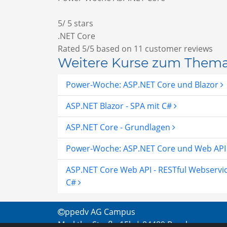
5
/
5
stars
.NET Core
Rated
5
/5 based on
11
customer reviews
Weitere Kurse zum Them
Power-Woche: ASP.NET Core und Blazor
ASP.NET Blazor - SPA mit C#
ASP.NET Core - Grundlagen
Power-Woche: ASP.NET Core und Web AP
ASP.NET Core Web API - RESTful Webservi
C#
ppedv AG Campus
Marktler Straße 15b | 84489 Burghausen