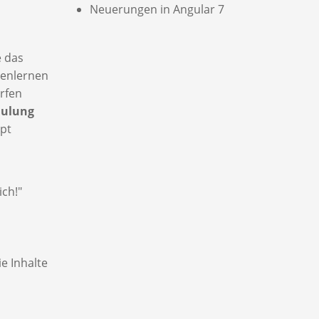
Neuerungen in Angular 7
e das
enlernen
rfen
hulung
ipt
ich!"
e Inhalte