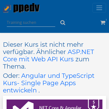
1
Dieser Kurs ist nicht mehr
verfügbar. Ähnlicher
ASP.NET
Core mit Web API Kurs
zum
Thema.
Oder:
Angular und TypeScript
Kurs- Single Page Apps
entwickeln
.