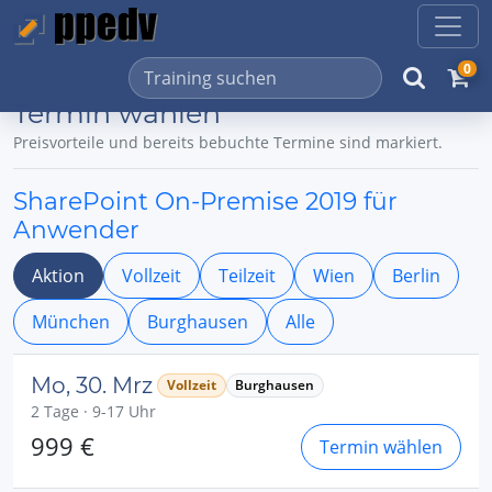
0
Termin wählen
Preisvorteile und bereits bebuchte Termine sind markiert.
SharePoint On-Premise 2019 für
Anwender
Aktion
Vollzeit
Teilzeit
Wien
Berlin
München
Burghausen
Alle
Mo, 30. Mrz
Vollzeit
Burghausen
2 Tage · 9-17 Uhr
999 €
Termin wählen