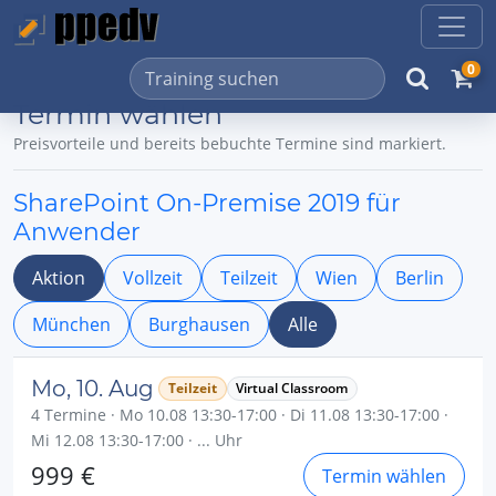
0
Termin wählen
Preisvorteile und bereits bebuchte Termine sind markiert.
SharePoint On-Premise 2019 für
Anwender
Aktion
Vollzeit
Teilzeit
Wien
Berlin
München
Burghausen
Alle
Mo, 10. Aug
Teilzeit
Virtual Classroom
4 Termine · Mo 10.08 13:30-17:00 · Di 11.08 13:30-17:00 ·
Mi 12.08 13:30-17:00 · ... Uhr
999 €
Termin wählen