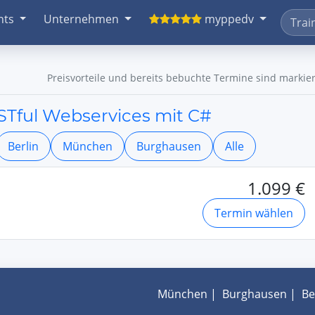
nts
Unternehmen
myppedv
Preisvorteile und bereits bebuchte Termine sind markier
STful Webservices mit C#
Berlin
München
Burghausen
Alle
1.099 €
Termin wählen
München
|
Burghausen
|
Be