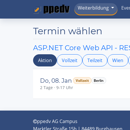
Weiterbildung
Eve
Termin wählen
ASP.NET Core Web API - RE
Aktion
Vollzeit
Teilzeit
Wien
Do, 08. Jan
Vollzeit
Berlin
2 Tage · 9-17 Uhr
ppedv AG Campus
Marktler Straße 15b | 84489 Burghausen