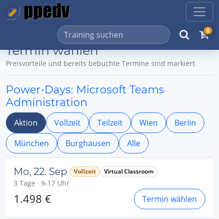
0
Termin wählen
Preisvorteile und bereits bebuchte Termine sind markiert.
Power-Days: Microsoft Teams
Administration
Aktion
Vollzeit
Teilzeit
Wien
Berlin
München
Burghausen
Alle
Mo, 22. Sep
Vollzeit
Virtual Classroom
3 Tage · 9-17 Uhr
1.498 €
Termin wählen