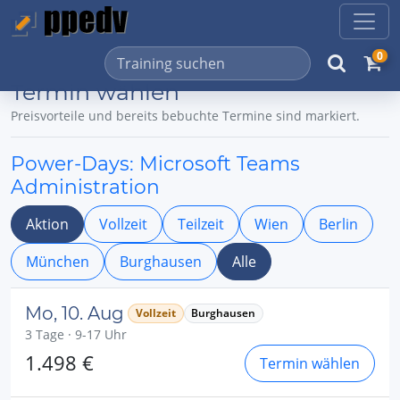
0
Termin wählen
Preisvorteile und bereits bebuchte Termine sind markiert.
Power-Days: Microsoft Teams
Administration
Aktion
Vollzeit
Teilzeit
Wien
Berlin
München
Burghausen
Alle
Mo, 10. Aug
Vollzeit
Burghausen
3 Tage · 9-17 Uhr
1.498 €
Termin wählen