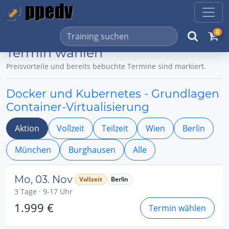
0
Termin wählen
Preisvorteile und bereits bebuchte Termine sind markiert.
Docker und Kubernetes - Grundlagen
Container-Virtualisierung
Aktion
Vollzeit
Teilzeit
Wien
Berlin
München
Burghausen
Alle
Mo, 03. Nov
Vollzeit
Berlin
3 Tage · 9-17 Uhr
1.999 €
Termin wählen