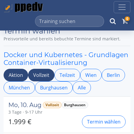
0
Termin wählen
Preisvorteile und bereits bebuchte Termine sind markiert.
Docker und Kubernetes - Grundlagen
Container-Virtualisierung
Aktion
Vollzeit
Teilzeit
Wien
Berlin
München
Burghausen
Alle
Mo, 10. Aug
Vollzeit
Burghausen
3 Tage · 9-17 Uhr
1.999 €
Termin wählen