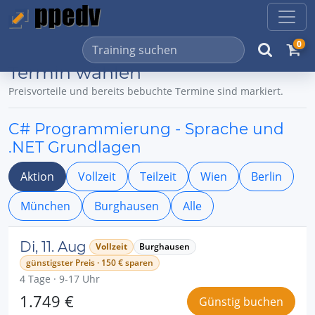
0
Termin wählen
Preisvorteile und bereits bebuchte Termine sind markiert.
C# Programmierung - Sprache und
.NET Grundlagen
Aktion
Vollzeit
Teilzeit
Wien
Berlin
München
Burghausen
Alle
Di, 11. Aug
Vollzeit
Burghausen
günstigster Preis · 150 € sparen
4 Tage · 9-17 Uhr
1.749 €
Günstig buchen