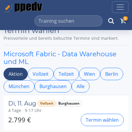
0
Termin wählen
Preisvorteile und bereits bebuchte Termine sind markiert.
Microsoft Fabric - Data Warehouse
und ML
Aktion
Vollzeit
Teilzeit
Wien
Berlin
München
Burghausen
Alle
Di, 11. Aug
Vollzeit
Burghausen
4 Tage · 9-17 Uhr
2.799 €
Termin wählen