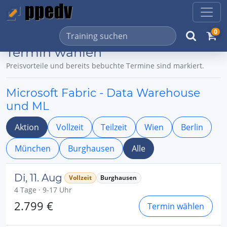
0
Termin wählen
Preisvorteile und bereits bebuchte Termine sind markiert.
Microsoft Fabric - Data Warehouse
und ML
Aktion
Vollzeit
Teilzeit
Wien
Berlin
München
Burghausen
Alle
Di, 11. Aug
Vollzeit
Burghausen
4 Tage · 9-17 Uhr
2.799 €
Termin wählen