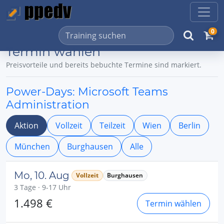
0
Termin wählen
Preisvorteile und bereits bebuchte Termine sind markiert.
Power-Days: Microsoft Teams
Administration
Aktion
Vollzeit
Teilzeit
Wien
Berlin
München
Burghausen
Alle
Mo, 10. Aug
Vollzeit
Burghausen
3 Tage · 9-17 Uhr
1.498 €
Termin wählen