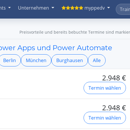
nts
Unternehmen
myppedv
Preisvorteile und bereits bebuchte Termine sind markier
Power Apps und Power Automate
Berlin
München
Burghausen
Alle
2.948 €
Termin wählen
2.948 €
Termin wählen