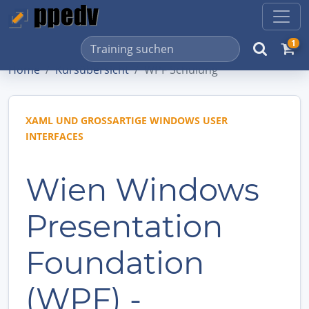
1
Home
Kursübersicht
WPF Schulung
XAML UND GROSSARTIGE WINDOWS USER I
NTERFACES
Wien Windows
Presentation
Foundation
(WPF) -