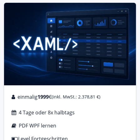
einmalig
1999
€
(inkl. MwSt.: 2.378,81 €)
4 Tage oder 8x halbtags
PDF WPF lernen
Level Fortgeschritten