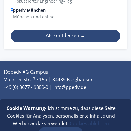
Fokussierter Engineering-Tag
ppedv München
München und online
AED entdecken
→
ppedv AG Campus
Marktler Straße 15b | 84489 Burghausen
+49 (0) 8677 - 9889-0 | info@ppedv.de
München
|
Burghausen
|
Berlin
|
Wien
|
Virtual
Cookie Warnung-
Ich stimme zu, dass diese Seite
Classroom
Cookies für Analysen, personalisierte Inhalte und
Werbezwecke verwendet.
Cookies ablehnen
AGB
|
Impressum
|
Datenschutz
|
FAQ