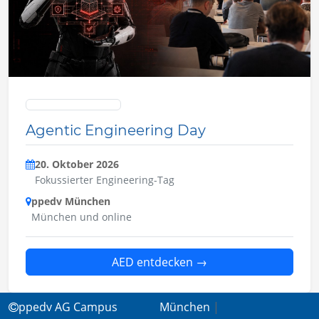
Advanced Developers Conference
Agentic Engineering Day
20. Oktober 2026
Fokussierter Engineering-Tag
ppedv München
München und online
AED entdecken
→
ppedv AG Campus
München
|