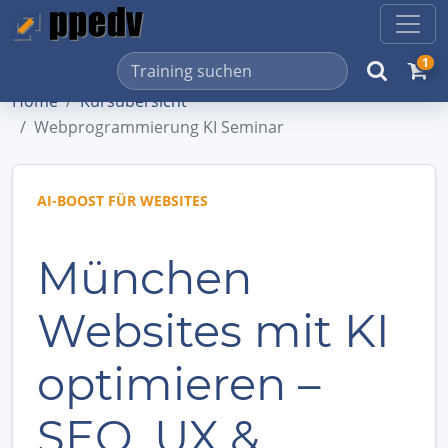
1
Home
Kursübersicht
Webprogrammierung KI Seminar
AI-BOOST FÜR WEBSITES
München
Websites mit KI
optimieren –
SEO, UX &