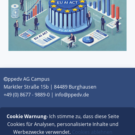
ppedv AG Campus
Marktler Straße 15b | 84489 Burghausen
+49 (0) 8677 - 9889-0 | info@ppedv.de
München
|
Burghausen
|
Berlin
|
Wien
|
Virtual
Cookie Warnung-
Ich stimme zu, dass diese Seite
Classroom
Cookies für Analysen, personalisierte Inhalte und
Werbezwecke verwendet.
Cookies ablehnen
AGB
|
Impressum
|
Datenschutz
|
FAQ