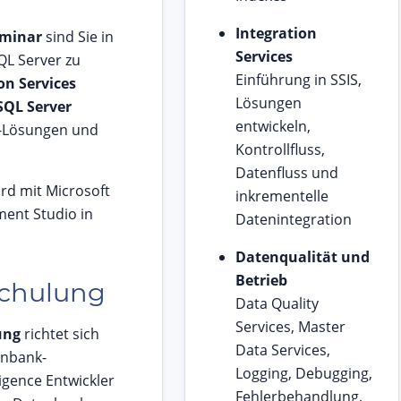
Integration
eminar
sind Sie in
Services
QL Server zu
Einführung in SSIS,
on Services
Lösungen
SQL Server
entwickeln,
-Lösungen und
Kontrollfluss,
Datenfluss und
ird mit Microsoft
inkrementelle
ent Studio in
Datenintegration
Datenqualität und
Betrieb
Schulung
Data Quality
Services, Master
ung
richtet sich
Data Services,
enbank-
Logging, Debugging,
igence Entwickler
Fehlerbehandlung,