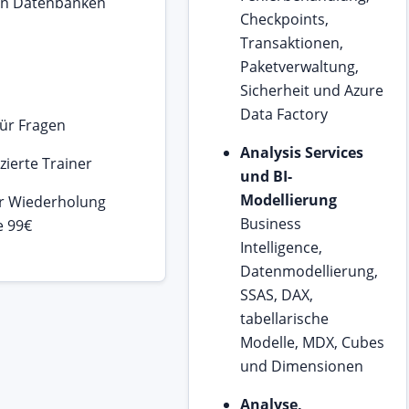
len Datenbanken
Checkpoints,
Transaktionen,
Paketverwaltung,
Sicherheit und Azure
Data Factory
für Fragen
Analysis Services
zierte Trainer
und BI-
Modellierung
hr Wiederholung
Business
e 99€
Intelligence,
Datenmodellierung,
SSAS, DAX,
tabellarische
Modelle, MDX, Cubes
und Dimensionen
Analyse,