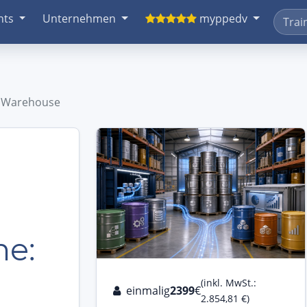
nts
Unternehmen
myppedv
a Warehouse
e:
(inkl. MwSt.:
einmalig
2399
€
2.854,81 €)