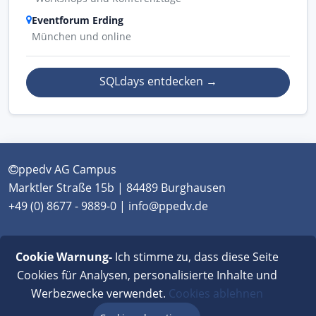
Eventforum Erding
München und online
SQLdays entdecken
→
ppedv AG Campus
Marktler Straße 15b | 84489 Burghausen
+49 (0) 8677 - 9889-0 | info@ppedv.de
München
|
Burghausen
|
Berlin
|
Wien
|
Virtual
Cookie Warnung-
Ich stimme zu, dass diese Seite
Classroom
Cookies für Analysen, personalisierte Inhalte und
Werbezwecke verwendet.
Cookies ablehnen
AGB
|
Impressum
|
Datenschutz
|
FAQ