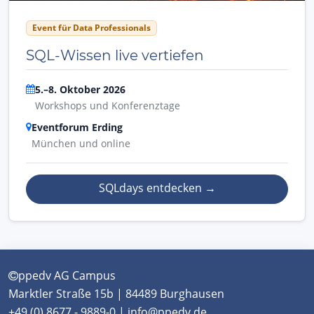
Event für Data Professionals
SQL-Wissen live vertiefen
5.–8. Oktober 2026
Workshops und Konferenztage
Eventforum Erding
München und online
SQLdays entdecken
→
ppedv AG Campus
Marktler Straße 15b | 84489 Burghausen
+49 (0) 8677 - 9889-0 | info@ppedv.de