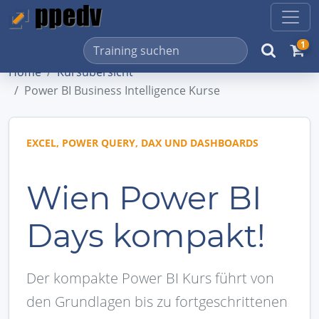
1
Home
Kursübersicht
Power BI Business Intelligence Kurse
EXCEL, POWER QUERY, DAX UND DASHBOARDS
Wien Power BI
Days kompakt!
Der kompakte Power BI Kurs führt von
den Grundlagen bis zu fortgeschrittenen