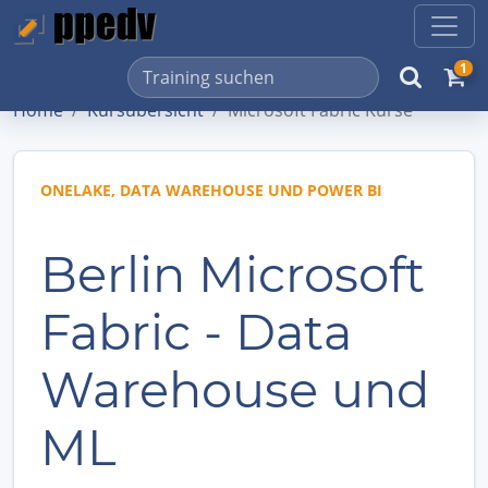
1
Home
Kursübersicht
Microsoft Fabric Kurse
ONELAKE, DATA WAREHOUSE UND POWER BI
Berlin Microsoft
Fabric - Data
Warehouse und
ML