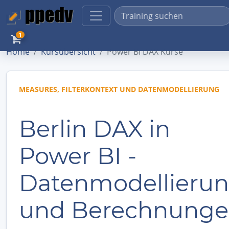
1
Home
Kursübersicht
Power BI DAX Kurse
MEASURES, FILTERKONTEXT UND DATENMODELLIERUNG
Berlin DAX in
Power BI -
Datenmodellieru
und Berechnung