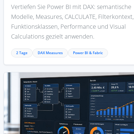
Vertiefen Sie Power BI mit DAX: semantische
Modelle, Measures, CALCULATE, Filterkontext,
Funktionsklassen, Performance und Visual
Calculations gezielt anwenden.
2 Tage
DAX Measures
Power BI & Fabric