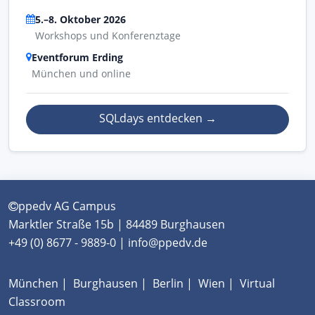
5.–8. Oktober 2026
Workshops und Konferenztage
Eventforum Erding
München und online
SQLdays entdecken
→
ppedv AG Campus
Marktler Straße 15b | 84489 Burghausen
+49 (0) 8677 - 9889-0 | info@ppedv.de
München
|
Burghausen
|
Berlin
|
Wien
|
Virtual
Classroom