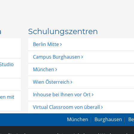
a
Schulungszentren
Berlin Mitte
Campus Burghausen
Studio
München
Wien Österreich
Inhouse bei Ihnen vor Ort
ien mit
Virtual Classroom von überall
München
|
Burghausen
|
Be
AGB
|
Impressum
|
Datensc