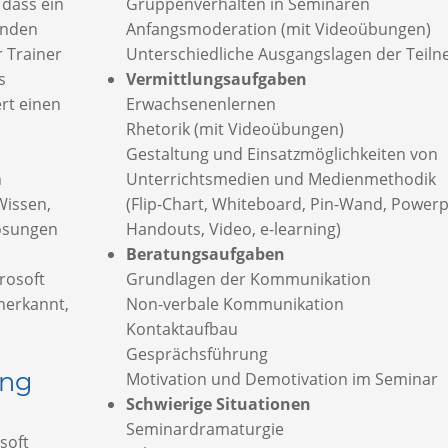
 dass ein
Gruppenverhalten in Seminaren
enden
Anfangsmoderation (mit Videoübungen)
 Trainer
Unterschiedliche Ausgangslagen der Teil
s
Vermittlungsaufgaben
ert einen
Erwachsenenlernen
Rhetorik (mit Videoübungen)
Gestaltung und Einsatzmöglichkeiten von
n
Unterrichtsmedien und Medienmethodik
Wissen,
(Flip-Chart, Whiteboard, Pin-Wand, Powerp
Lösungen
Handouts, Video, e-learning)
Beratungsaufgaben
rosoft
Grundlagen der Kommunikation
nerkannt,
Non-verbale Kommunikation
Kontaktaufbau
Gesprächsführung
ing
Motivation und Demotivation im Seminar
Schwierige Situationen
Seminardramaturgie
soft