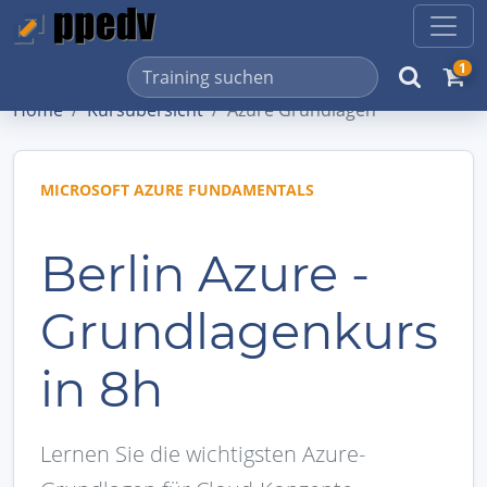
1
Home
Kursübersicht
Azure Grundlagen
MICROSOFT AZURE FUNDAMENTALS
Berlin Azure -
Grundlagenkurs
in 8h
Lernen Sie die wichtigsten Azure-