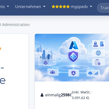
nts
Unternehmen
myppedv
D Administration
N
-
e
D
(inkl. MwSt.:
einmalig
2598
€
3.091,62 €)