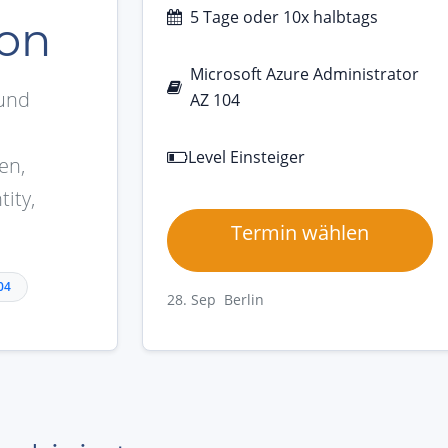
5 Tage oder 10x halbtags
ion
Microsoft Azure Administrator
 und
AZ 104
Level Einsteiger
en,
ity,
Termin wählen
04
28. Sep Berlin