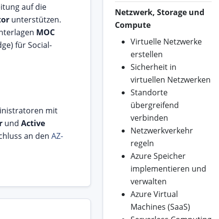
itung auf die
Netzwerk, Storage und
tor
unterstützen.
Compute
Unterlagen
MOC
Virtuelle Netzwerke
dge) für Social-
erstellen
Sicherheit in
virtuellen Netzwerken
Standorte
übergreifend
nistratoren mit
verbinden
r
und
Active
Netzwerkverkehr
chluss an den
AZ-
regeln
Azure Speicher
implementieren und
verwalten
Azure Virtual
Machines (SaaS)