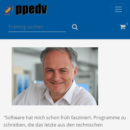
0
"Software hat mich schon früh fasziniert. Programme zu
schreiben, die das letzte aus den technischen