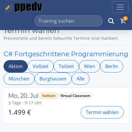
0
Termin wählen
Preisvorteile und bereits bebuchte Termine sind markiert.
C# Fortgeschrittene Programmierung
Aktion
Vollzeit
Teilzeit
Wien
Berlin
München
Burghausen
Alle
Mo, 20. Jul
Vollzeit
Virtual Classroom
3 Tage · 9-17 Uhr
1.499 €
Termin wählen