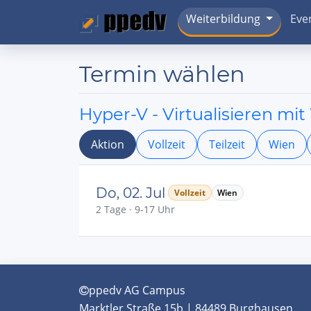
Weiterbildung
Eve
Termin wählen
Hyper-V - Virtualisieren mi
Aktion
Vollzeit
Teilzeit
Wien
Do, 02. Jul
Vollzeit
Wien
2 Tage · 9-17 Uhr
ppedv AG Campus
Marktler Straße 15b | 84489 Burghausen