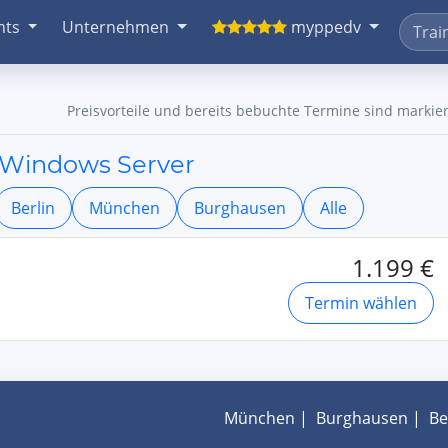
nts
Unternehmen
myppedv
Preisvorteile und bereits bebuchte Termine sind markier
t Windows Server
Berlin
München
Burghausen
Alle
1.199 €
Termin wählen
München
|
Burghausen
|
Be