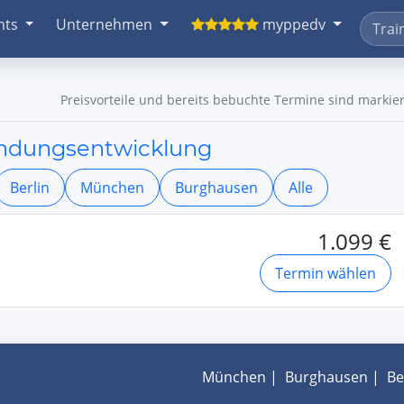
nts
Unternehmen
myppedv
Preisvorteile und bereits bebuchte Termine sind markier
endungsentwicklung
Berlin
München
Burghausen
Alle
1.099 €
Termin wählen
München
|
Burghausen
|
Be