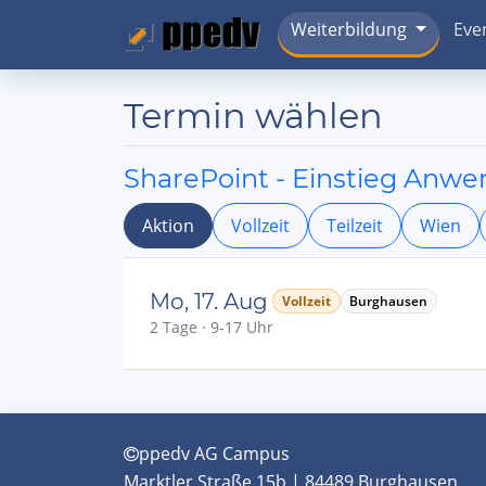
Weiterbildung
Eve
Termin wählen
SharePoint - Einstieg Anw
Aktion
Vollzeit
Teilzeit
Wien
Mo, 17. Aug
Vollzeit
Burghausen
2 Tage · 9-17 Uhr
ppedv AG Campus
Marktler Straße 15b | 84489 Burghausen