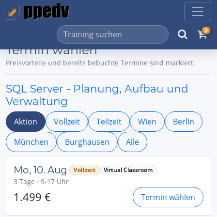
0
Termin wählen
Preisvorteile und bereits bebuchte Termine sind markiert.
SQL Server - Planung, Aufbau und
Verwaltung
Aktion
Vollzeit
Teilzeit
Wien
Berlin
München
Burghausen
Alle
Mo, 10. Aug
Vollzeit
Virtual Classroom
3 Tage · 9-17 Uhr
1.499 €
Termin wählen