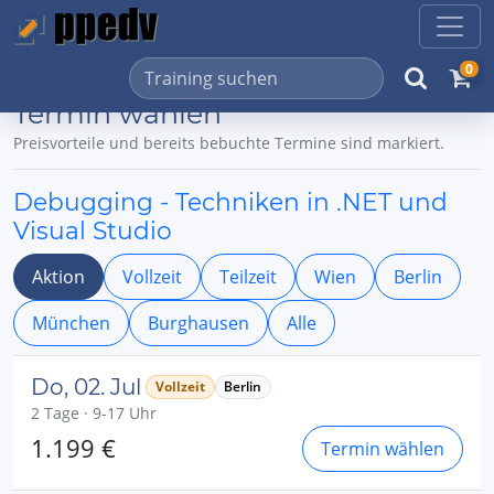
0
Termin wählen
Preisvorteile und bereits bebuchte Termine sind markiert.
Debugging - Techniken in .NET und
Visual Studio
Aktion
Vollzeit
Teilzeit
Wien
Berlin
München
Burghausen
Alle
Do, 02. Jul
Vollzeit
Berlin
2 Tage · 9-17 Uhr
1.199 €
Termin wählen