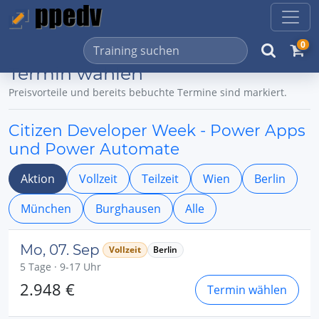
0
Termin wählen
Preisvorteile und bereits bebuchte Termine sind markiert.
Citizen Developer Week - Power Apps
und Power Automate
Aktion
Vollzeit
Teilzeit
Wien
Berlin
München
Burghausen
Alle
Mo, 07. Sep
Vollzeit
Berlin
5 Tage · 9-17 Uhr
2.948 €
Termin wählen