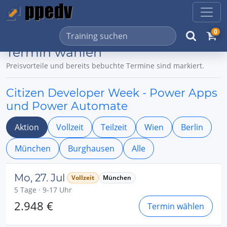
0
Termin wählen
Preisvorteile und bereits bebuchte Termine sind markiert.
Citizen Developer Week - Power Apps
und Power Automate
Aktion
Vollzeit
Teilzeit
Wien
Berlin
München
Burghausen
Alle
Mo, 27. Jul
Vollzeit
München
5 Tage · 9-17 Uhr
2.948 €
Termin wählen