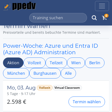
0
Termin wählen
Preisvorteile und bereits bebuchte Termine sind markiert.
Power-Woche: Azure und Entra ID
(Azure AD) Administration
Aktion
Vollzeit
Teilzeit
Wien
Berlin
München
Burghausen
Alle
Mo, 03. Aug
Vollzeit
Virtual Classroom
5 Tage · 9-17 Uhr
2.598 €
Termin wählen