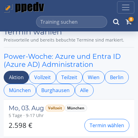
0
Termin wählen
Preisvorteile und bereits bebuchte Termine sind markiert.
Power-Woche: Azure und Entra ID
(Azure AD) Administration
Aktion
Vollzeit
Teilzeit
Wien
Berlin
München
Burghausen
Alle
Mo, 03. Aug
Vollzeit
München
5 Tage · 9-17 Uhr
2.598 €
Termin wählen