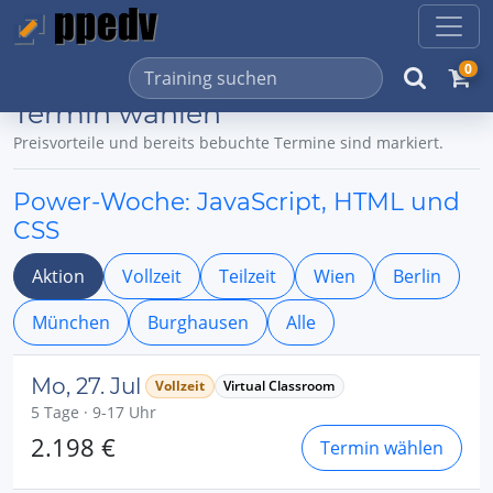
0
Termin wählen
Preisvorteile und bereits bebuchte Termine sind markiert.
Power-Woche: JavaScript, HTML und
CSS
Aktion
Vollzeit
Teilzeit
Wien
Berlin
München
Burghausen
Alle
Mo, 27. Jul
Vollzeit
Virtual Classroom
5 Tage · 9-17 Uhr
2.198 €
Termin wählen