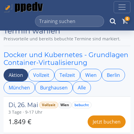
0
Termin wählen
Preisvorteile und bereits bebuchte Termine sind markiert.
Docker und Kubernetes - Grundlagen
Container-Virtualisierung
Aktion
Vollzeit
Teilzeit
Wien
Berlin
München
Burghausen
Alle
Di, 26. Mai
Vollzeit
Wien
bebucht
3 Tage · 9-17 Uhr
1.849 €
Jetzt buchen