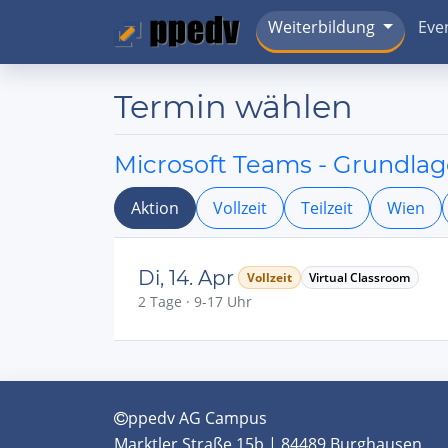
Weiterbildung
Eve
Termin wählen
Microsoft Teams - Grundlag
Aktion
Vollzeit
Teilzeit
Wien
Di, 14. Apr
Vollzeit
Virtual Classroom
2 Tage · 9-17 Uhr
ppedv AG Campus
Marktler Straße 15b | 84489 Burghausen