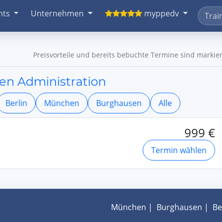
nts
Unternehmen
myppedv
Preisvorteile und bereits bebuchte Termine sind markier
en Administration
Berlin
München
Burghausen
Alle
999 €
Termin wählen
München
|
Burghausen
|
Be