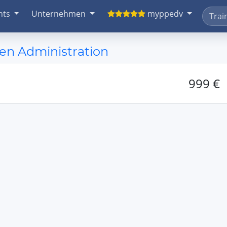
nts
Unternehmen
myppedv
en Administration
999 €