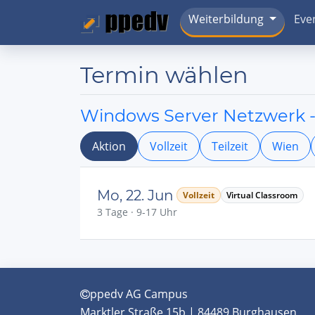
Weiterbildung
Eve
Termin wählen
Windows Server Netzwerk -
Aktion
Vollzeit
Teilzeit
Wien
Mo, 22. Jun
Vollzeit
Virtual Classroom
3 Tage · 9-17 Uhr
ppedv AG Campus
Marktler Straße 15b | 84489 Burghausen