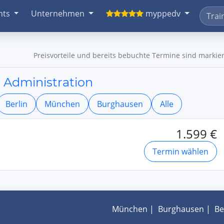
nts
Unternehmen
myppedv
Preisvorteile und bereits bebuchte Termine sind markier
 Administration
Berlin
München
Burghausen
Alle
1.599 €
Termin wählen
München
|
Burghausen
|
Be