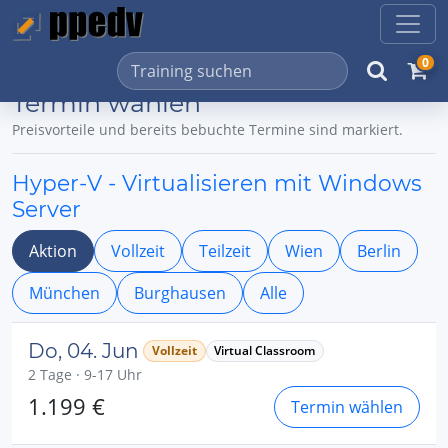
0
Termin wählen
Preisvorteile und bereits bebuchte Termine sind markiert.
Hyper-V - Virtualisieren mit Windows
Server
Aktion
Vollzeit
Teilzeit
Wien
Berlin
München
Burghausen
Alle
Do, 04. Jun
Vollzeit
Virtual Classroom
2 Tage · 9-17 Uhr
1.199 €
Termin wählen