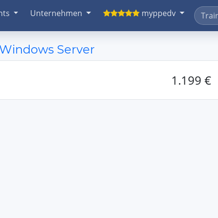
nts
Unternehmen
myppedv
t Windows Server
1.199 €