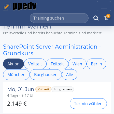
0
Termin wählen
Preisvorteile und bereits bebuchte Termine sind markiert.
SharePoint Server Administration -
Grundkurs
Aktion
Vollzeit
Teilzeit
Wien
Berlin
München
Burghausen
Alle
Mo, 01. Jun
Vollzeit
Burghausen
4 Tage · 9-17 Uhr
2.149 €
Termin wählen