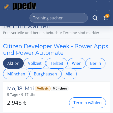
0
Termin wählen
Preisvorteile und bereits bebuchte Termine sind markiert.
Citizen Developer Week - Power Apps
und Power Automate
Aktion
Vollzeit
Teilzeit
Wien
Berlin
München
Burghausen
Alle
Mo, 18. Mai
Vollzeit
München
5 Tage · 9-17 Uhr
2.948 €
Termin wählen