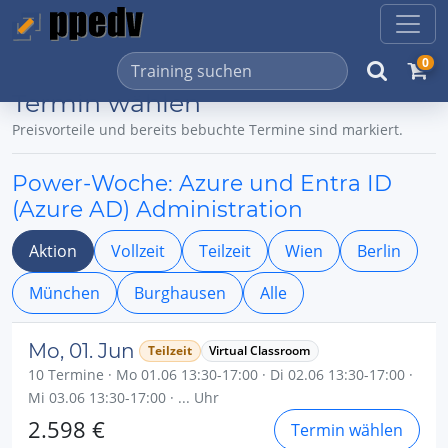
0
Termin wählen
Preisvorteile und bereits bebuchte Termine sind markiert.
Power-Woche: Azure und Entra ID
(Azure AD) Administration
Aktion
Vollzeit
Teilzeit
Wien
Berlin
München
Burghausen
Alle
Mo, 01. Jun
Teilzeit
Virtual Classroom
10 Termine · Mo 01.06 13:30-17:00 · Di 02.06 13:30-17:00 ·
Mi 03.06 13:30-17:00 · ... Uhr
2.598 €
Termin wählen