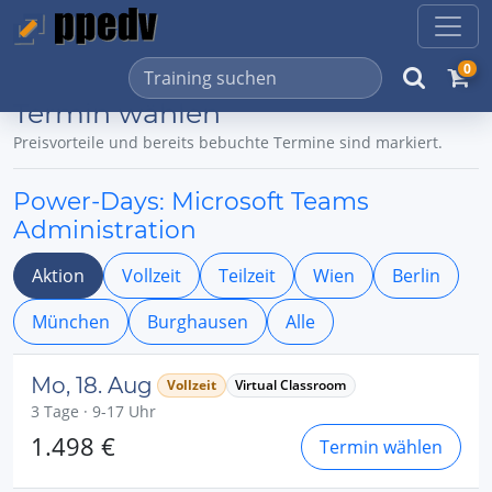
0
Termin wählen
Preisvorteile und bereits bebuchte Termine sind markiert.
Power-Days: Microsoft Teams
Administration
Aktion
Vollzeit
Teilzeit
Wien
Berlin
München
Burghausen
Alle
Mo, 18. Aug
Vollzeit
Virtual Classroom
3 Tage · 9-17 Uhr
1.498 €
Termin wählen