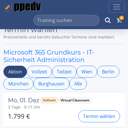
0
Termin wählen
Preisvorteile und bereits bebuchte Termine sind markiert.
Microsoft 365 Grundkurs - IT-
Sicherheit Administration
Aktion
Vollzeit
Teilzeit
Wien
Berlin
München
Burghausen
Alle
Mo, 01. Dez
Vollzeit
Virtual Classroom
3 Tage · 9-17 Uhr
1.799 €
Termin wählen